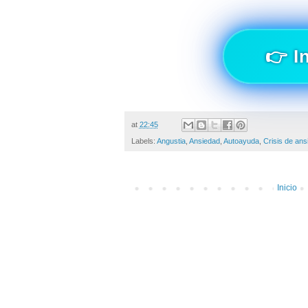
👉 I
at
22:45
Labels:
Angustia
,
Ansiedad
,
Autoayuda
,
Crisis de ans
Inicio