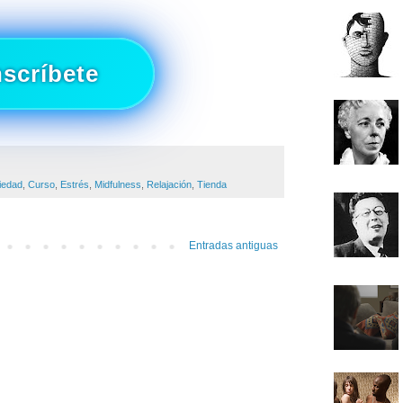
nscríbete
iedad
,
Curso
,
Estrés
,
Midfulness
,
Relajación
,
Tienda
Entradas antiguas