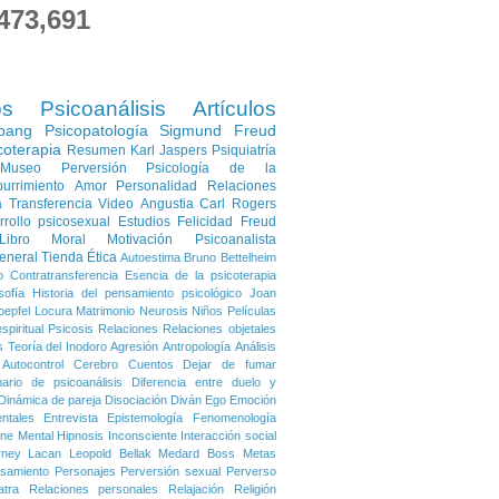
473,691
os
Psicoanálisis
Artículos
pang
Psicopatología
Sigmund Freud
coterapia
Resumen
Karl Jaspers
Psiquiatría
Museo
Perversión
Psicología de la
urrimiento
Amor
Personalidad
Relaciones
a
Transferencia
Video
Angustia
Carl Rogers
rrollo psicosexual
Estudios
Felicidad
Freud
Libro
Moral
Motivación
Psicoanalista
eneral
Tienda
Ética
Autoestima
Bruno Bettelheim
o
Contratransferencia
Esencia de la psicoterapia
sofía
Historia del pensamiento psicológico
Joan
oepfel
Locura
Matrimonio
Neurosis
Niños
Películas
spiritual
Psicosis
Relaciones
Relaciones objetales
s
Teoría del Inodoro
Agresión
Antropología
Análisis
Autocontrol
Cerebro
Cuentos
Dejar de fumar
nario de psicoanálisis
Diferencia entre duelo y
Dinámica de pareja
Disociación
Diván
Ego
Emoción
ntales
Entrevista
Epistemología
Fenomenología
ene Mental
Hipnosis
Inconsciente
Interacción social
rney
Lacan
Leopold Bellak
Medard Boss
Metas
samiento
Personajes
Perversión sexual
Perverso
atra
Relaciones personales
Relajación
Religión