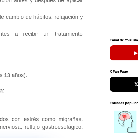
ación antes y después de aplicar
 cambio de hábitos, relajación y
antes a recibir un tratamiento
Canal de YouTub
▶
X Fan Page
os 13 años).

a:
Entradas popular
nados con estrés como
migrañas,
 nerviosa, reflujo gastroesofágico,
.