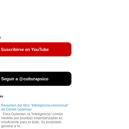
e
 Suscribirse en YouTube
 Seguir a @culturapsico
es
Resumen del libro "Inteligencia emocional"
de Daniel Goleman
Para Goleman, la "inteligencia" común
medida por pruebas estandarizadas es
insuficiente para el éxito. Su postulado
general a lo...