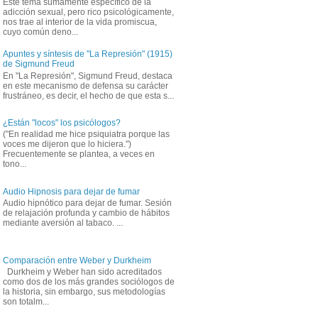
Este tema sumamente específico de la
adicción sexual, pero rico psicológicamente,
nos trae al interior de la vida promiscua,
cuyo común deno...
Apuntes y síntesis de "La Represión" (1915)
de Sigmund Freud
En "La Represión", Sigmund Freud, destaca
en este mecanismo de defensa su carácter
frustráneo, es decir, el hecho de que esta s...
¿Están "locos" los psicólogos?
("En realidad me hice psiquiatra porque las
voces me dijeron que lo hiciera.")
Frecuentemente se plantea, a veces en
tono...
Audio Hipnosis para dejar de fumar
Audio hipnótico para dejar de fumar. Sesión
de relajación profunda y cambio de hábitos
mediante aversión al tabaco. ...
Comparación entre Weber y Durkheim
Durkheim y Weber han sido acreditados
como dos de los más grandes sociólogos de
la historia, sin embargo, sus metodologías
son totalm...