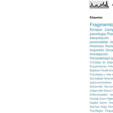
Etiquetas
Fragment
Enrique Cam
psicología
Psi
Interpretación
personalidad
Ab
Amorosas
Teorí
Depresión
Desa
Investigación
Psicopatología g
Complejo de Edip
Esquizofrenia
Filo
Baptista Torelló
Kn
Psicología y vida e
Sexualidad
Síntesi
Autoconocimiento
Desarrollo
Diccio
melancolía
Dinero
Enfermedades me
Gestalt
Goce
Higi
Kaplan
Karen Ho
Normas
Pago
Pen
Psicólogos
Psiqui