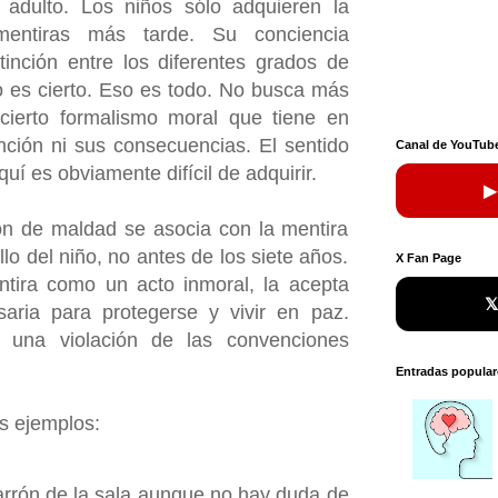
adulto. Los niños sólo adquieren la
 mentiras más tarde. Su conciencia
inción entre los diferentes grados de
o es cierto. Eso es todo. No busca más
cierto formalismo moral que tiene en
nción ni sus consecuencias. El sentido
Canal de YouTub
uí es obviamente difícil de adquirir.
▶
ón de maldad se asocia con la mentira
llo del niño, no antes de los siete años.
X Fan Page
ntira como un acto inmoral, la acepta

ria para protegerse y vivir en paz.
 una violación de las convenciones
Entradas popular
s ejemplos:
jarrón de la sala aunque no hay duda de