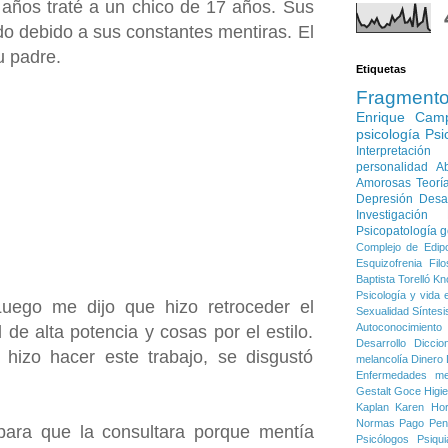
 años traté a un chico de 17 años. Sus
 debido a sus constantes mentiras. El
u padre.
Etiquetas
Fragment
Enrique Cam
psicología
Psi
Interpretación
personalidad
Ab
Amorosas
Teorí
Depresión
Desa
Investigación
Psicopatología g
Complejo de Edip
Esquizofrenia
Filo
Baptista Torelló
Kn
Psicología y vida e
uego me dijo que hizo retroceder el
Sexualidad
Síntesi
Autoconocimiento
de alta potencia y cosas por el estilo.
Desarrollo
Diccio
hizo hacer este trabajo, se disgustó
melancolía
Dinero
Enfermedades me
Gestalt
Goce
Higi
Kaplan
Karen Ho
Normas
Pago
Pen
para que la consultara porque mentía
Psicólogos
Psiqui