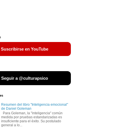
e
 Suscribirse en YouTube
 Seguir a @culturapsico
es
Resumen del libro "Inteligencia emocional"
de Daniel Goleman
Para Goleman, la "inteligencia" común
medida por pruebas estandarizadas es
insuficiente para el éxito. Su postulado
general a lo...