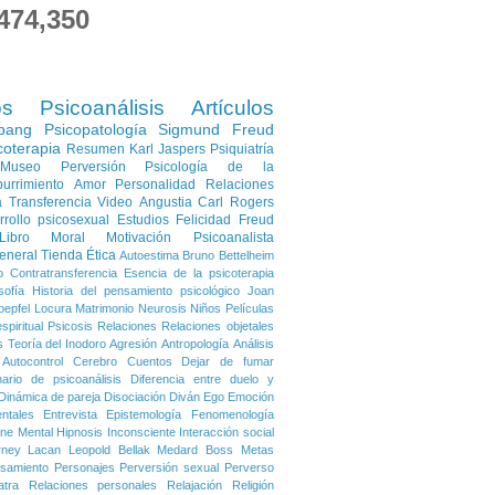
474,350
os
Psicoanálisis
Artículos
pang
Psicopatología
Sigmund Freud
coterapia
Resumen
Karl Jaspers
Psiquiatría
Museo
Perversión
Psicología de la
urrimiento
Amor
Personalidad
Relaciones
a
Transferencia
Video
Angustia
Carl Rogers
rrollo psicosexual
Estudios
Felicidad
Freud
Libro
Moral
Motivación
Psicoanalista
eneral
Tienda
Ética
Autoestima
Bruno Bettelheim
o
Contratransferencia
Esencia de la psicoterapia
sofía
Historia del pensamiento psicológico
Joan
oepfel
Locura
Matrimonio
Neurosis
Niños
Películas
spiritual
Psicosis
Relaciones
Relaciones objetales
s
Teoría del Inodoro
Agresión
Antropología
Análisis
Autocontrol
Cerebro
Cuentos
Dejar de fumar
nario de psicoanálisis
Diferencia entre duelo y
Dinámica de pareja
Disociación
Diván
Ego
Emoción
ntales
Entrevista
Epistemología
Fenomenología
ene Mental
Hipnosis
Inconsciente
Interacción social
rney
Lacan
Leopold Bellak
Medard Boss
Metas
samiento
Personajes
Perversión sexual
Perverso
atra
Relaciones personales
Relajación
Religión