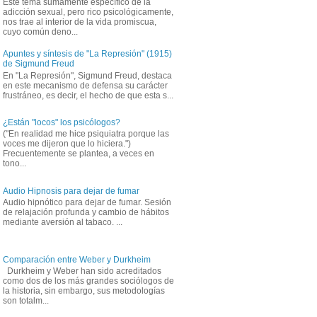
Este tema sumamente específico de la
adicción sexual, pero rico psicológicamente,
nos trae al interior de la vida promiscua,
cuyo común deno...
Apuntes y síntesis de "La Represión" (1915)
de Sigmund Freud
En "La Represión", Sigmund Freud, destaca
en este mecanismo de defensa su carácter
frustráneo, es decir, el hecho de que esta s...
¿Están "locos" los psicólogos?
("En realidad me hice psiquiatra porque las
voces me dijeron que lo hiciera.")
Frecuentemente se plantea, a veces en
tono...
Audio Hipnosis para dejar de fumar
Audio hipnótico para dejar de fumar. Sesión
de relajación profunda y cambio de hábitos
mediante aversión al tabaco. ...
Comparación entre Weber y Durkheim
Durkheim y Weber han sido acreditados
como dos de los más grandes sociólogos de
la historia, sin embargo, sus metodologías
son totalm...