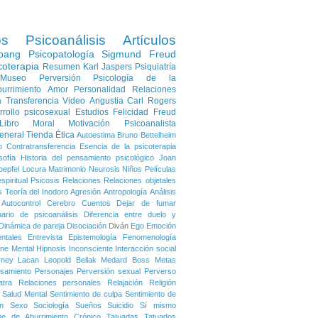
os
Psicoanálisis
Artículos
pang
Psicopatología
Sigmund Freud
coterapia
Resumen
Karl Jaspers
Psiquiatría
Museo
Perversión
Psicología de la
urrimiento
Amor
Personalidad
Relaciones
a
Transferencia
Video
Angustia
Carl Rogers
rrollo psicosexual
Estudios
Felicidad
Freud
Libro
Moral
Motivación
Psicoanalista
eneral
Tienda
Ética
Autoestima
Bruno Bettelheim
o
Contratransferencia
Esencia de la psicoterapia
sofía
Historia del pensamiento psicológico
Joan
oepfel
Locura
Matrimonio
Neurosis
Niños
Películas
spiritual
Psicosis
Relaciones
Relaciones objetales
s
Teoría del Inodoro
Agresión
Antropología
Análisis
Autocontrol
Cerebro
Cuentos
Dejar de fumar
nario de psicoanálisis
Diferencia entre duelo y
Dinámica de pareja
Disociación
Diván
Ego
Emoción
ntales
Entrevista
Epistemología
Fenomenología
ene Mental
Hipnosis
Inconsciente
Interacción social
rney
Lacan
Leopold Bellak
Medard Boss
Metas
samiento
Personajes
Perversión sexual
Perverso
atra
Relaciones personales
Relajación
Religión
Salud Mental
Sentimiento de culpa
Sentimiento de
n
Sexo
Sociología
Sueños
Suicidio
Sí mismo
me de Aburrimiento Crónico
Tatuadas
Tatuados