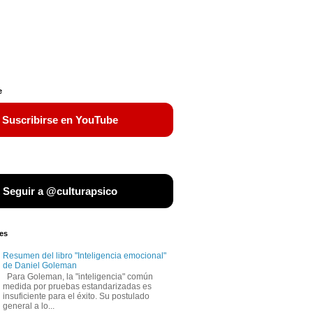
e
 Suscribirse en YouTube
 Seguir a @culturapsico
es
Resumen del libro "Inteligencia emocional"
de Daniel Goleman
Para Goleman, la "inteligencia" común
medida por pruebas estandarizadas es
insuficiente para el éxito. Su postulado
general a lo...