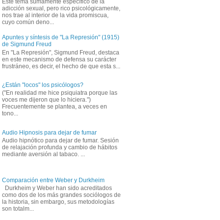
Este tema sumamente específico de la
adicción sexual, pero rico psicológicamente,
nos trae al interior de la vida promiscua,
cuyo común deno...
Apuntes y síntesis de "La Represión" (1915)
de Sigmund Freud
En "La Represión", Sigmund Freud, destaca
en este mecanismo de defensa su carácter
frustráneo, es decir, el hecho de que esta s...
¿Están "locos" los psicólogos?
("En realidad me hice psiquiatra porque las
voces me dijeron que lo hiciera.")
Frecuentemente se plantea, a veces en
tono...
Audio Hipnosis para dejar de fumar
Audio hipnótico para dejar de fumar. Sesión
de relajación profunda y cambio de hábitos
mediante aversión al tabaco. ...
Comparación entre Weber y Durkheim
Durkheim y Weber han sido acreditados
como dos de los más grandes sociólogos de
la historia, sin embargo, sus metodologías
son totalm...