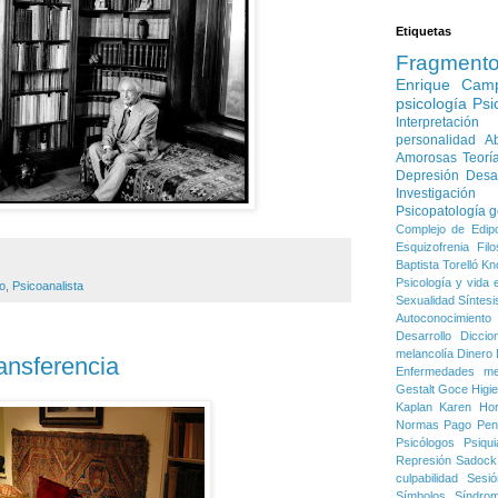
Etiquetas
Fragment
Enrique Cam
psicología
Psi
Interpretación
personalidad
Ab
Amorosas
Teorí
Depresión
Desa
Investigación
Psicopatología g
Complejo de Edip
Esquizofrenia
Filo
Baptista Torelló
Kn
Psicología y vida e
o
,
Psicoanalista
Sexualidad
Síntesi
Autoconocimiento
Desarrollo
Diccio
melancolía
Dinero
ansferencia
Enfermedades me
Gestalt
Goce
Higi
Kaplan
Karen Ho
Normas
Pago
Pen
Psicólogos
Psiqui
Represión
Sadock
culpabilidad
Sesió
Símbolos
Síndro