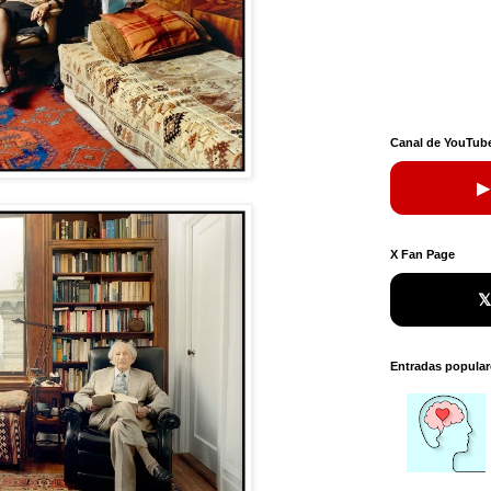
Canal de YouTub
▶
X Fan Page

Entradas popular