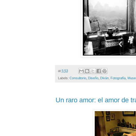
at
5:53
Labels:
Consultorio
,
Diseño
,
Diván
,
Fotografía
,
Muse
Un raro amor: el amor de tr