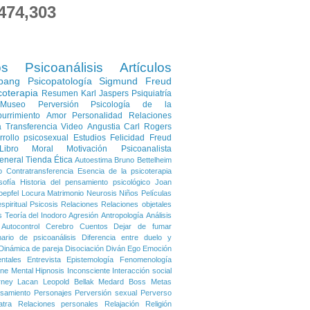
474,303
os
Psicoanálisis
Artículos
pang
Psicopatología
Sigmund Freud
coterapia
Resumen
Karl Jaspers
Psiquiatría
Museo
Perversión
Psicología de la
urrimiento
Amor
Personalidad
Relaciones
a
Transferencia
Video
Angustia
Carl Rogers
rrollo psicosexual
Estudios
Felicidad
Freud
Libro
Moral
Motivación
Psicoanalista
eneral
Tienda
Ética
Autoestima
Bruno Bettelheim
o
Contratransferencia
Esencia de la psicoterapia
sofía
Historia del pensamiento psicológico
Joan
oepfel
Locura
Matrimonio
Neurosis
Niños
Películas
spiritual
Psicosis
Relaciones
Relaciones objetales
s
Teoría del Inodoro
Agresión
Antropología
Análisis
Autocontrol
Cerebro
Cuentos
Dejar de fumar
nario de psicoanálisis
Diferencia entre duelo y
Dinámica de pareja
Disociación
Diván
Ego
Emoción
ntales
Entrevista
Epistemología
Fenomenología
ene Mental
Hipnosis
Inconsciente
Interacción social
rney
Lacan
Leopold Bellak
Medard Boss
Metas
samiento
Personajes
Perversión sexual
Perverso
atra
Relaciones personales
Relajación
Religión