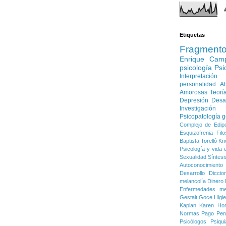
Etiquetas
Fragment
Enrique Cam
psicología
Psi
Interpretación
personalidad
Ab
Amorosas
Teorí
Depresión
Desa
Investigación
Psicopatología g
Complejo de Edip
Esquizofrenia
Filo
Baptista Torelló
Kn
Psicología y vida e
Sexualidad
Síntesi
Autoconocimiento
Desarrollo
Diccio
melancolía
Dinero
Enfermedades me
Gestalt
Goce
Higi
Kaplan
Karen Ho
Normas
Pago
Pen
Psicólogos
Psiqui