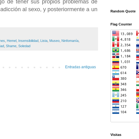
go de tener sus propios problemas de
 adicción al sexo, y posteriormente a un
Random Quote
Flag Counter
mes
,
Hemel
,
Insensibilidad
,
Lista
,
Museo
,
Ninfomanía
,
dad
,
Shame
,
Soledad
Entradas antiguas
Visitas