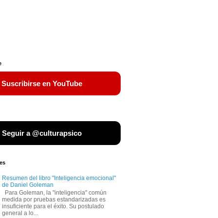
e
 Suscribirse en YouTube
 Seguir a @culturapsico
es
Resumen del libro "Inteligencia emocional"
de Daniel Goleman
Para Goleman, la "inteligencia" común
medida por pruebas estandarizadas es
insuficiente para el éxito. Su postulado
general a lo...