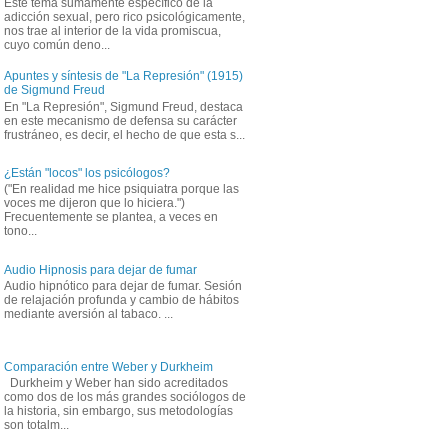
Este tema sumamente específico de la
adicción sexual, pero rico psicológicamente,
nos trae al interior de la vida promiscua,
cuyo común deno...
Apuntes y síntesis de "La Represión" (1915)
de Sigmund Freud
En "La Represión", Sigmund Freud, destaca
en este mecanismo de defensa su carácter
frustráneo, es decir, el hecho de que esta s...
¿Están "locos" los psicólogos?
("En realidad me hice psiquiatra porque las
voces me dijeron que lo hiciera.")
Frecuentemente se plantea, a veces en
tono...
Audio Hipnosis para dejar de fumar
Audio hipnótico para dejar de fumar. Sesión
de relajación profunda y cambio de hábitos
mediante aversión al tabaco. ...
Comparación entre Weber y Durkheim
Durkheim y Weber han sido acreditados
como dos de los más grandes sociólogos de
la historia, sin embargo, sus metodologías
son totalm...