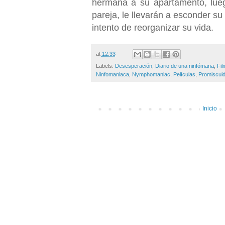
hermana a su apartamento, lue
pareja, le llevarán a esconder su
intento de reorganizar su vida.
at
12:33
Labels:
Desesperación
,
Diario de una ninfómana
,
Fil
Ninfomaniaca
,
Nymphomaniac
,
Películas
,
Promiscui
Inicio