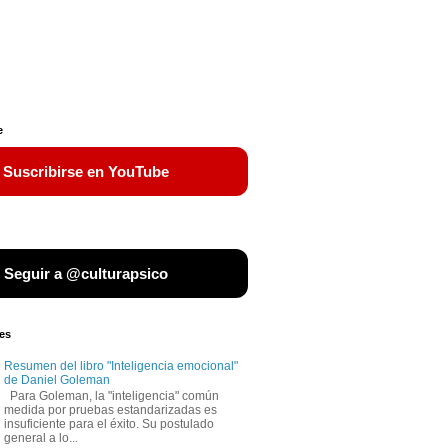
e
 Suscribirse en YouTube
 Seguir a @culturapsico
es
Resumen del libro "Inteligencia emocional"
de Daniel Goleman
Para Goleman, la "inteligencia" común
medida por pruebas estandarizadas es
insuficiente para el éxito. Su postulado
general a lo...