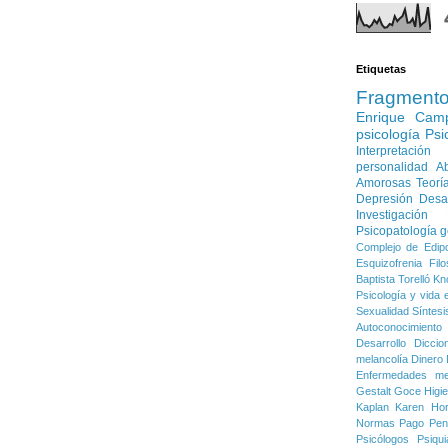
Etiquetas
Fragment
Enrique Cam
psicología
Psi
Interpretación
personalidad
Ab
Amorosas
Teorí
Depresión
Desa
Investigación
Psicopatología g
Complejo de Edip
Esquizofrenia
Filo
Baptista Torelló
Kn
Psicología y vida e
Sexualidad
Síntesi
Autoconocimiento
Desarrollo
Diccio
melancolía
Dinero
Enfermedades me
Gestalt
Goce
Higi
Kaplan
Karen Ho
Normas
Pago
Pen
Psicólogos
Psiqui