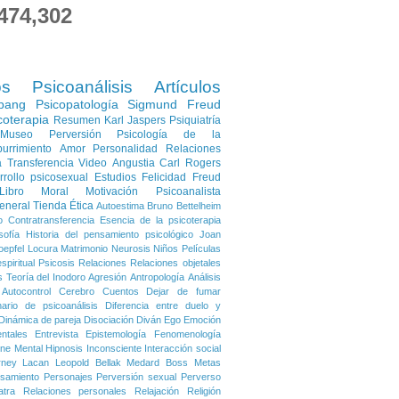
474,302
os
Psicoanálisis
Artículos
pang
Psicopatología
Sigmund Freud
coterapia
Resumen
Karl Jaspers
Psiquiatría
Museo
Perversión
Psicología de la
urrimiento
Amor
Personalidad
Relaciones
a
Transferencia
Video
Angustia
Carl Rogers
rrollo psicosexual
Estudios
Felicidad
Freud
Libro
Moral
Motivación
Psicoanalista
eneral
Tienda
Ética
Autoestima
Bruno Bettelheim
o
Contratransferencia
Esencia de la psicoterapia
sofía
Historia del pensamiento psicológico
Joan
oepfel
Locura
Matrimonio
Neurosis
Niños
Películas
spiritual
Psicosis
Relaciones
Relaciones objetales
s
Teoría del Inodoro
Agresión
Antropología
Análisis
Autocontrol
Cerebro
Cuentos
Dejar de fumar
nario de psicoanálisis
Diferencia entre duelo y
Dinámica de pareja
Disociación
Diván
Ego
Emoción
ntales
Entrevista
Epistemología
Fenomenología
ene Mental
Hipnosis
Inconsciente
Interacción social
rney
Lacan
Leopold Bellak
Medard Boss
Metas
samiento
Personajes
Perversión sexual
Perverso
atra
Relaciones personales
Relajación
Religión