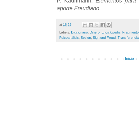
P. Kauffmann.
Elementos para u
aporte Freudiano.
at
16:29
Labels:
Diccionario
,
Dinero
,
Enciclopedia
,
Fragmento
Psicoanálisis
,
Sesión
,
Sigmund Freud
,
Transferencia
Inicio