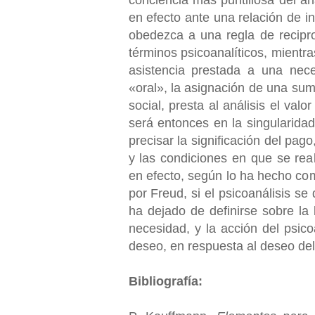
conciencia más puntillosa del an
en efecto ante una relación de in
obedezca a una regla de recipro
términos psicoanalíticos, mientra
asistencia prestada a una nec
«oral», la asignación de una sum
social, presta al análisis el valo
será entonces en la singularid
precisar la significación del pag
y las condiciones en que se real
en efecto, según lo ha hecho com
por Freud, si el psicoanálisis se 
ha dejado de definirse sobre la 
necesidad, y la acción del psic
deseo, en respuesta al deseo del
Bibliografía: