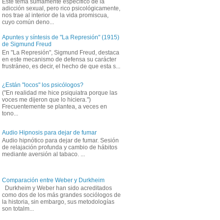
Este tema sumamente específico de la
adicción sexual, pero rico psicológicamente,
nos trae al interior de la vida promiscua,
cuyo común deno...
Apuntes y síntesis de "La Represión" (1915)
de Sigmund Freud
En "La Represión", Sigmund Freud, destaca
en este mecanismo de defensa su carácter
frustráneo, es decir, el hecho de que esta s...
¿Están "locos" los psicólogos?
("En realidad me hice psiquiatra porque las
voces me dijeron que lo hiciera.")
Frecuentemente se plantea, a veces en
tono...
Audio Hipnosis para dejar de fumar
Audio hipnótico para dejar de fumar. Sesión
de relajación profunda y cambio de hábitos
mediante aversión al tabaco. ...
Comparación entre Weber y Durkheim
Durkheim y Weber han sido acreditados
como dos de los más grandes sociólogos de
la historia, sin embargo, sus metodologías
son totalm...