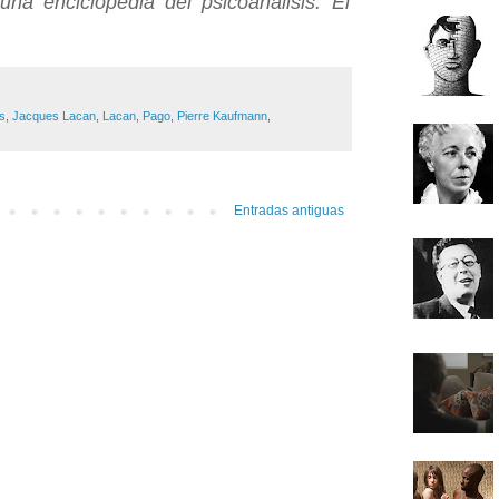
na enciclopedia del psicoanálisis. El
s
,
Jacques Lacan
,
Lacan
,
Pago
,
Pierre Kaufmann
,
Entradas antiguas