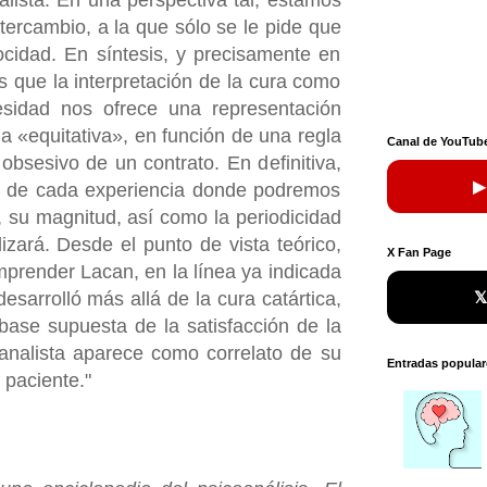
alista. En una perspectiva tal, estamos
tercambio, a la que sólo se le pide que
cidad. En síntesis, y precisamente en
s que la interpretación de la cura como
esidad nos ofrece una representación
a «equitativa», en función de una regla
Canal de YouTub
r obsesivo de un contrato. En definitiva,
▶
ad de cada experiencia donde podremos
o, su magnitud, así como la periodicidad
izará. Desde el punto de vista teórico,
X Fan Page
prender Lacan, en la línea ya indicada

desarrolló más allá de la cura catártica,
base supuesta de la satisfacción de la
oanalista aparece como correlato de su
Entradas popular
 paciente."