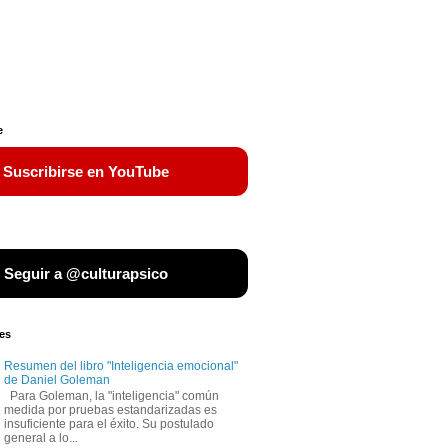
e
 Suscribirse en YouTube
 Seguir a @culturapsico
es
Resumen del libro "Inteligencia emocional"
de Daniel Goleman
Para Goleman, la "inteligencia" común
medida por pruebas estandarizadas es
insuficiente para el éxito. Su postulado
general a lo...