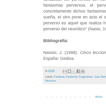
fantasmas perversos, el per
concretamente dichos fantasmas,
sueña, el otro pone en acto el s
perverso es aquel que realiza h
perverso del neurótico" (Nasio, 1
Bibliografía:
Nassio, J. (1998).
Cinco leccio
España: Gedisa.
at
19:58
Labels:
Fantasía
,
Fantasma
,
Fragmentos
,
Juan Davi
Perverso
Inicio