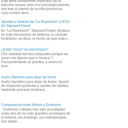
Este tema sumamente específico de la
adicción sexual, pero rico psicológicamente,
nos trae al interior de la vida promiscua,
cuyo común deno...
Apuntes y síntesis de "La Represión" (1915)
de Sigmund Freud
En "La Represión", Sigmund Freud, destaca
en este mecanismo de defensa su carácter
frustráneo, es decir, el hecho de que esta s...
¿Están "locos" los psicólogos?
("En realidad me hice psiquiatra porque las
voces me dijeron que lo hiciera.")
Frecuentemente se plantea, a veces en
tono...
Audio Hipnosis para dejar de fumar
Audio hipnótico para dejar de fumar. Sesión
de relajación profunda y cambio de hábitos
mediante aversión al tabaco. ...
Comparación entre Weber y Durkheim
Durkheim y Weber han sido acreditados
como dos de los más grandes sociólogos de
la historia, sin embargo, sus metodologías
son totalm...