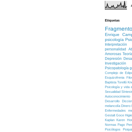
Etiquetas
Fragment
Enrique Cam
psicología
Psi
Interpretación
personalidad
Ab
Amorosas
Teorí
Depresión
Desa
Investigación
Psicopatología g
Complejo de Edip
Esquizofrenia
Filo
Baptista Torelló
Kn
Psicología y vida e
Sexualidad
Síntesi
Autoconocimiento
Desarrollo
Diccio
melancolía
Dinero
Enfermedades me
Gestalt
Goce
Higi
Kaplan
Karen Ho
Normas
Pago
Pen
Psicólogos
Psiqui