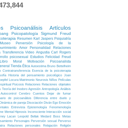
473,844
os
Psicoanálisis
Artículos
pang
Psicopatología
Sigmund Freud
coterapia
Resumen
Karl Jaspers
Psiquiatría
Museo
Perversión
Psicología de la
urrimiento
Amor
Personalidad
Relaciones
a
Transferencia
Video
Angustia
Carl Rogers
rrollo psicosexual
Estudios
Felicidad
Freud
Libro
Moral
Motivación
Psicoanalista
eneral
Tienda
Ética
Autoestima
Bruno Bettelheim
o
Contratransferencia
Esencia de la psicoterapia
sofía
Historia del pensamiento psicológico
Joan
oepfel
Locura
Matrimonio
Neurosis
Niños
Películas
spiritual
Psicosis
Relaciones
Relaciones objetales
s
Teoría del Inodoro
Agresión
Antropología
Análisis
Autocontrol
Cerebro
Cuentos
Dejar de fumar
nario de psicoanálisis
Diferencia entre duelo y
Dinámica de pareja
Disociación
Diván
Ego
Emoción
ntales
Entrevista
Epistemología
Fenomenología
ene Mental
Hipnosis
Inconsciente
Interacción social
rney
Lacan
Leopold Bellak
Medard Boss
Metas
samiento
Personajes
Perversión sexual
Perverso
atra
Relaciones personales
Relajación
Religión