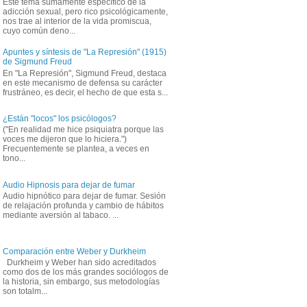
Este tema sumamente específico de la
adicción sexual, pero rico psicológicamente,
nos trae al interior de la vida promiscua,
cuyo común deno...
Apuntes y síntesis de "La Represión" (1915)
de Sigmund Freud
En "La Represión", Sigmund Freud, destaca
en este mecanismo de defensa su carácter
frustráneo, es decir, el hecho de que esta s...
¿Están "locos" los psicólogos?
("En realidad me hice psiquiatra porque las
voces me dijeron que lo hiciera.")
Frecuentemente se plantea, a veces en
tono...
Audio Hipnosis para dejar de fumar
Audio hipnótico para dejar de fumar. Sesión
de relajación profunda y cambio de hábitos
mediante aversión al tabaco. ...
Comparación entre Weber y Durkheim
Durkheim y Weber han sido acreditados
como dos de los más grandes sociólogos de
la historia, sin embargo, sus metodologías
son totalm...