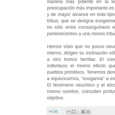
manera más potente en la leg
preocupación más importante es e
y de mayor alcance en este tipo 
tribus, que se designa exogamia
no sólo entre consanguíneos en
pertenecientes a una misma trib
Hemos visto que no pocos neuró
interno, dirigen su inclinación 
a otro tronco familiar. El co
individuos el mismo efecto que 
pueblos primitivos. Tenemos der
a equivocarnos, “exogamia” a e
El fenómeno neurótico y el etno
mismo nombre, coinciden profu
objetivo.
at
2:40