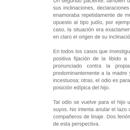
Un segundo paciente, también de 
sus inclinaciones, declaracione
enamoraba repetidamente de mu
opuesto al tipo judío, por ejem
caso, la situación era exactamen
en claro el origen de su inclinaci
En todos los casos que investig
positiva fijación de la libido 
pronunciado contra la propi
predominantemente a la madre y 
incestuosa; otras, el odio es para
posición edípica del hijo.
Tal odio se vuelve para el hijo 
suyos. No intenta anular el lazo
compañeros de linaje. Dos fenó
de esta perspectiva.