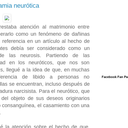
amia neurótica
staba atención al matrimonio entre
derarlo como un fenómeno de dañinas
 referencia en un artículo al hecho de
entes debía ser considerado como un
e las neurosis. Partiendo de las
idad en los neuróticos, que nos son
is, llegué a la idea de que, en muchas
ferencia de libido a personas no
Facebook Fan Pa
las se encuentran, incluso después de
dura narcisista. Para el neurótico, que
del objeto de sus deseos originarios
o consanguínea, el casamiento con una
.
é la atención sobre el hecho de que,