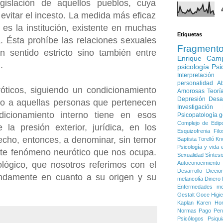
islación de aquellos pueblos, cuya
vitar el incesto. La medida más eficaz
es la institución, existente en muchas
Etiquetas
. Ésta prohíbe las relaciones sexuales
Fragment
 sentido estricto sino también entre
Enrique Cam
u.
psicología
Psi
Interpretación
personalidad
Ab
ticos, siguiendo un condicionamiento
Amorosas
Teorí
Depresión
Desa
sólo a aquellas personas que pertenecen
Investigación
ndicionamiento interno tiene en esos
Psicopatología g
Complejo de Edip
la presión exterior, jurídica, en los
Esquizofrenia
Filo
echo, entonces, a denominar, sin temor
Baptista Torelló
Kn
Psicología y vida e
ste fenómeno neurótico que nos ocupa.
Sexualidad
Síntesi
Autoconocimiento
lógico, que nosotros referimos con el
Desarrollo
Diccio
ndamente en cuanto a su origen y su
melancolía
Dinero
Enfermedades me
Gestalt
Goce
Higi
Kaplan
Karen Ho
Normas
Pago
Pen
Psicólogos
Psiqui