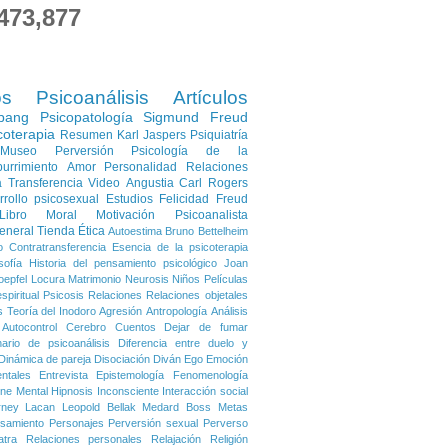
473,877
os
Psicoanálisis
Artículos
pang
Psicopatología
Sigmund Freud
coterapia
Resumen
Karl Jaspers
Psiquiatría
Museo
Perversión
Psicología de la
urrimiento
Amor
Personalidad
Relaciones
a
Transferencia
Video
Angustia
Carl Rogers
rrollo psicosexual
Estudios
Felicidad
Freud
Libro
Moral
Motivación
Psicoanalista
eneral
Tienda
Ética
Autoestima
Bruno Bettelheim
o
Contratransferencia
Esencia de la psicoterapia
sofía
Historia del pensamiento psicológico
Joan
oepfel
Locura
Matrimonio
Neurosis
Niños
Películas
spiritual
Psicosis
Relaciones
Relaciones objetales
s
Teoría del Inodoro
Agresión
Antropología
Análisis
Autocontrol
Cerebro
Cuentos
Dejar de fumar
nario de psicoanálisis
Diferencia entre duelo y
Dinámica de pareja
Disociación
Diván
Ego
Emoción
ntales
Entrevista
Epistemología
Fenomenología
ene Mental
Hipnosis
Inconsciente
Interacción social
rney
Lacan
Leopold Bellak
Medard Boss
Metas
samiento
Personajes
Perversión sexual
Perverso
atra
Relaciones personales
Relajación
Religión