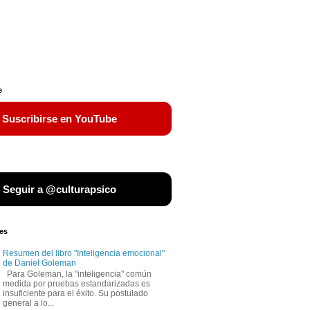
e
 Suscribirse en YouTube
 Seguir a @culturapsico
es
Resumen del libro "Inteligencia emocional"
de Daniel Goleman
Para Goleman, la "inteligencia" común
medida por pruebas estandarizadas es
insuficiente para el éxito. Su postulado
general a lo...