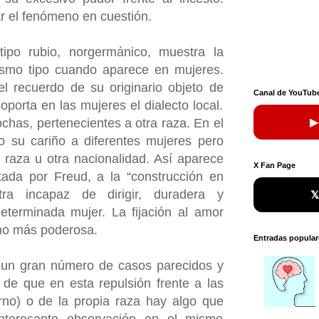
r el fenómeno en cuestión.
tipo rubio, norgermánico, muestra la
ismo tipo cuando aparece en mujeres.
l recuerdo de su originario objeto de
Canal de YouTub
porta en las mujeres el dialecto local.
▶
chas, pertenecientes a otra raza. En el
o su cariño a diferentes mujeres pero
 raza u otra nacionalidad. Así aparece
X Fan Page
ltada por Freud, a la “construcción en
tra incapaz de dirigir, duradera y

eterminada mujer. La fijación al amor
o más poderosa.
Entradas popular
r un gran número de casos parecidos y
 de que en esta repulsión frente a las
rno) o de la propia raza hay algo que